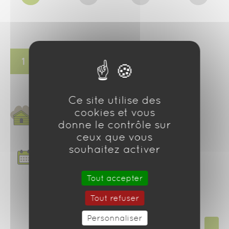
1
Ce site utilise des
* :
cookies et vous
donne le contrôle sur
(max
2
pers / >
16
ans)
ceux que vous
souhaitez activer
* :
Tout accepter
* :
Tout refuser
Personnaliser