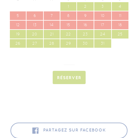
1
2
3
4
5
6
7
8
9
10
11
12
13
14
15
16
17
18
19
20
21
22
23
24
25
26
27
28
29
30
31
RÉSERVER
VOUS AIMEZ NOS HÉBERGEMENTS,
PARTAGEZ-LES
PARTAGEZ SUR FACEBOOK