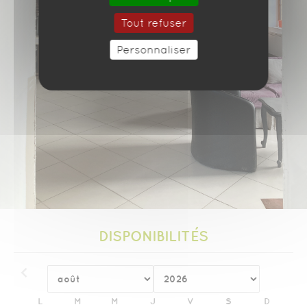
Tout refuser
Personnaliser
DISPONIBILITÉS
L
M
M
J
V
S
D