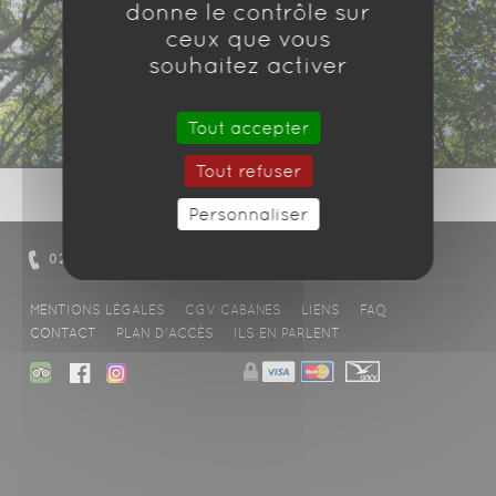
donne le contrôle sur
ceux que vous
souhaitez activer
Tout accepter
Tout refuser
Personnaliser
02 37 49 80 01
NOUS CONTACTER
MENTIONS LÉGALES
CGV CABANES
LIENS
FAQ
CONTACT
PLAN D'ACCÈS
ILS EN PARLENT