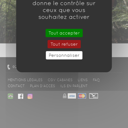
donne le contrôle sur
ceux que vous
souhaitez activer
Tout accepter
Tout refuser
Personnaliser
02 37 49 80 01
NOUS CONTACTER
MENTIONS LÉGALES
CGV CABANES
LIENS
FAQ
CONTACT
PLAN D'ACCÈS
ILS EN PARLENT