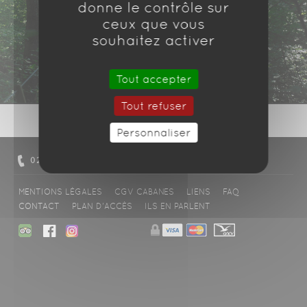
donne le contrôle sur
ceux que vous
souhaitez activer
Tout accepter
Tout refuser
Personnaliser
02 37 49 80 01
NOUS CONTACTER
MENTIONS LÉGALES
CGV CABANES
LIENS
FAQ
CONTACT
PLAN D'ACCÈS
ILS EN PARLENT