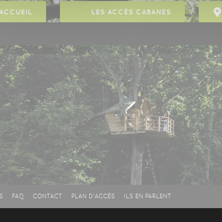
ACCUEIL
LES ACCÈS CABANES
S
FAQ
CONTACT
PLAN D'ACCÈS
ILS EN PARLENT