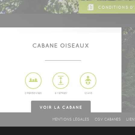
CONDITIONS D'
CABANE OISEAUX
2 PERSONNES
9 MÈTRES
12 ANS
VOIR
LA CABANE
MENTIONS LÉGALES
CGV CABANES
LIEN
RÉSERVER